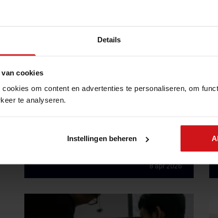
Details
 van cookies
 cookies om content en advertenties te personaliseren, om funct
CISO as a Service, wat het is en
keer te analyseren.
wanneer heb je een externe CISO
nodig?
4 min leestijd
Instellingen beheren
A
8 apr 2026