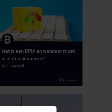
Wat is een DPIA en wanneer moet
je er één uitvoeren?
6 min leestijd
13 apr 2026