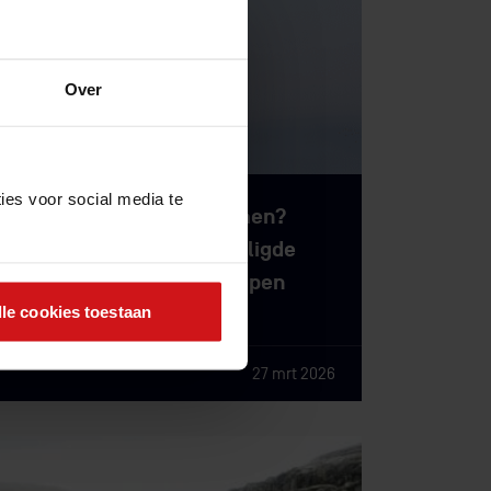
Over
ies voor social media te
Phishing aanval voorkomen?
Waarom zelfs goed beveiligde
organisaties nog risico lopen
4 min leestijd
lle cookies toestaan
27 mrt 2026