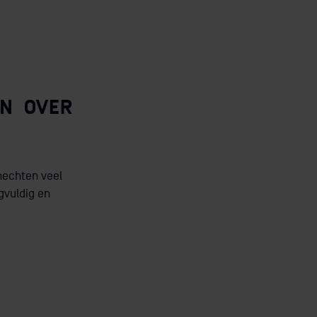
N OVER
hechten veel
gvuldig en