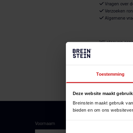
Vragen over d
Verzoeken ron
Algemene vrag
Wij streven ern
melding? Geef di
Toestemming
Deze website maakt gebruik
Breinstein maakt gebruik van
bieden en om ons websitever
Voornaam