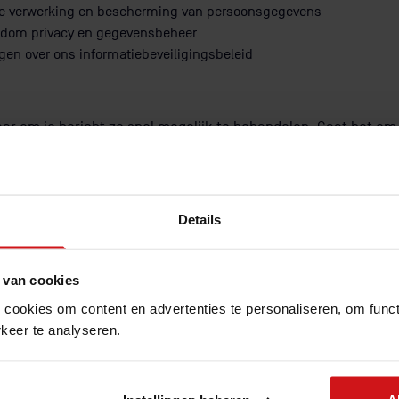
e verwerking en bescherming van persoonsgegevens
dom privacy en gegevensbeheer
en over ons informatiebeveiligingsbeleid
aar om je bericht zo snel mogelijk te behandelen. Gaat het o
t dan duidelijk aan in je bericht.
Details
 van cookies
 cookies om content en advertenties te personaliseren, om funct
keer te analyseren.