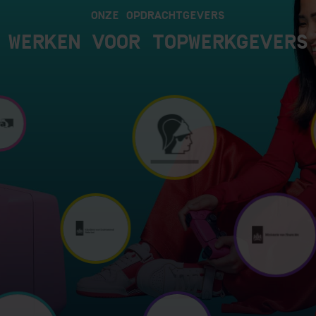
verduurzamingstrajecten, waar je de schakel bent
ONZE OPDRACHTGEVERS
tussen beleid, processen en mensen op de werkvloer.
WERKEN VOOR TOPWERKGEVERS
Data Analytics
Ontwikkel dashboards bij een gemeente, voer
datagedreven analyses uit bij een vastgoedontwikkelaar
of help organisaties inzichten te verkrijgen met behulp
van data als data-analist.
Informatiemanagement
Werk mee aan digitale transformatie door bijvoorbeeld
een nieuw zaaksysteem te implementeren of processen
te optimaliseren binnen de zorg of overheid. Rollen
zoals informatiemanager of projectondersteuner zijn
hierbij veelvoorkomend.
Benieuwd hoe dit er in de praktijk uitziet?
Lees de
ervaringen van onze young professionals in de sectie
'
young professionals aan het woord
' op onze website.