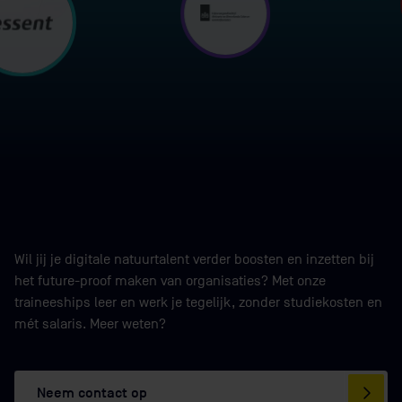
YouTube-
Of bekijk hun verhalen in video’s op ons
kanaal
.
Zo krijg je een goed beeld van hoe het is om via
Breinstein te starten met een traineeship!
Wil jij je digitale natuurtalent verder boosten en inzetten bij
het future-proof maken van organisaties? Met onze
traineeships leer en werk je tegelijk, zonder studiekosten en
mét salaris. Meer weten?
Neem contact op