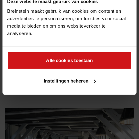
Deze website maakt gebruik van cookies
Breinstein maakt gebruik van cookies om content en
Intensieve begeleiding door field coach
advertenties te personaliseren, om functies voor social
media te bieden en om ons websiteverkeer te
Vanaf dag 1 salaris en geen studiekosten
analyseren.
90% krijgt baan bij opdrachtgever
Alle cookies toestaan
MELD JE GRATIS
Bekijk alle events
Instellingen beheren
AAN