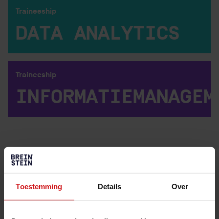
Traineeship
DATA ANALYTICS
Bekijk traineeship
Traineeship
INFORMATIEMANAGEM
Bekijk traineeship
Jouw ingang naar toporganisaties
Toestemming
Details
Over
Top-opleidingsprogramma
Persoonlijk ontwikkelprogramma