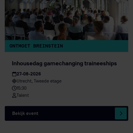
ONTMOET BREINSTEIN
Inhousedag gamechanging traineeships
27-08-2026
Utrecht, Tweede etage
15:30
Talent
Nine & Daphne
-
Duurzaamheid & Innovatie |
Bekijk event
Gemeente Hoorn
“WE HEBBEN VERSCHILLENDE