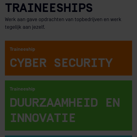
TRAINEESHIPS
Werk
aan
gave
opdrachten
van
topbedrijven
en
werk
tegelijk
aan
jezelf.
Traineeship
CYBER SECURITY
Bekijk traineeship
Traineeship
DUURZAAMHEID EN
INNOVATIE
Bekijk traineeship