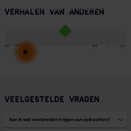
PROJECTEN MAAR WE SPARREN WEL
VERHALEN VAN ANDEREN
VEEL MET ELKAAR”
01
04
VEELGESTELDE VRAGEN
Kan ik wat voorbeelden krijgen van opdrachten?