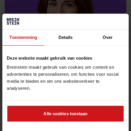
Toestemming
Details
Over
Deze website maakt gebruik van cookies
Breinstein maakt gebruik van cookies om content en
advertenties te personaliseren, om functies voor social
Interview met Noa Staals
media te bieden en om ons websiteverkeer te
5 min leestijd
analyseren.
Interview
24 feb 2026
Alle cookies toestaan