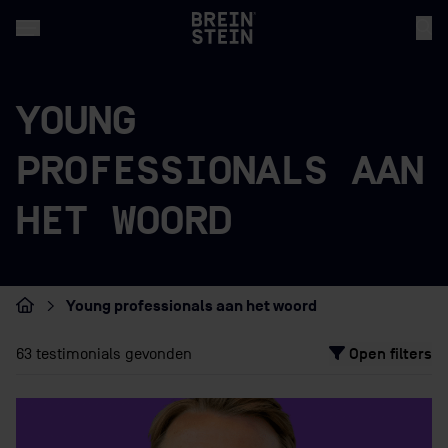
YOUNG
PROFESSIONALS AAN
HET WOORD
Young professionals aan het woord
Home
Open filters
63 testimonials gevonden
Type