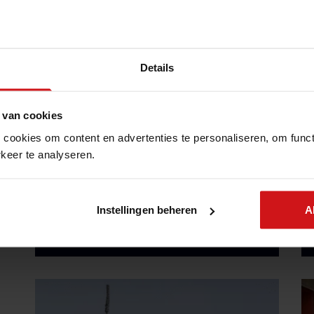
Details
 van cookies
CISO as a Service, wat het is en
 cookies om content en advertenties te personaliseren, om funct
keer te analyseren.
wanneer heb je een externe CISO
nodig?
4 min leestijd
Instellingen beheren
A
8 apr 2026