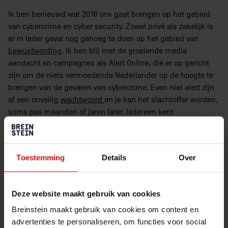
Ik ben benieuwd wat 2018 ons gaat brengen op het gebied
van cybercrime en cyber security. Zowel privé als zakelijk is
er in ieder geval nog genoeg te doen op het gebied van
bewustwording
. Ik ben blij met de groeiende media
aandacht en campagnes als Alert Online, die er op gericht
zijn om de niets vermoedende Nederlander op de hoogte te
brengen van de gevaren van cybercrime. Even niet alert zijn
of een onveilig
wachtwoord
en je kan het slachtoffer worden,
soms pas maanden of jaren later. Iedereen kent
tegenwoordig wel een collega, familielid of vriend die er mee
te maken heeft gehad. Het kan zelfs de beste overkomen,
want een ongeluk zit immers in een klein hoekje. Hoe veilig
Toestemming
Details
Over
ben jij online? Doe de hier de
test
.
Deze website maakt gebruik van cookies
Delen via:
Breinstein maakt gebruik van cookies om content en
advertenties te personaliseren, om functies voor social