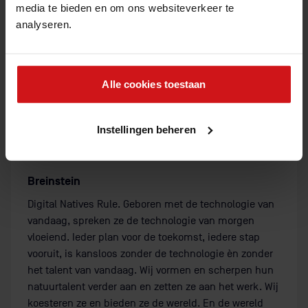
media te bieden en om ons websiteverkeer te
analyseren.
Alle cookies toestaan
Instellingen beheren
Breinstein
Digital Natives Rule. Geboren met de technologie van
vandaag, spreken ze de technologie van morgen
vloeiend. Ieder plan voor de toekomst, iedere stap
vooruit, is kansloos zonder de technologie èn zonder
het talent van vandaag. Wij vormen en scherpen hun
natuurtalent verder aan en zetten ze aan het werk. Wij
koesteren ze en bieden ze de wereld. En de wereld