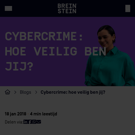
CYBERCRIME:
HOE VEILIG BEN
JIJ?
Cybercrime: hoe veilig ben jij?
Blogs
Home
18 jan 2018
·
4 min leestijd
Delen via: