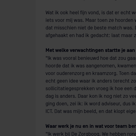
Wat ik ook heel fijn vond, is dat er echt
iets voor mij was. Maar toen ze hoorden w
dat misschien niet de beste match was. D
afgehaakt en had ik gedacht: laat maar zi
Met welke verwachtingen startte je aan
“Ik was vooral benieuwd hoe dat zou gaa
hoorde dat ik was aangenomen, kwamen ze
voor ouderenzorg en kraamzorg. Toen dacht
echt geen idee waar ik anders terecht zo
sollicitatiegesprekken vroeg ik hoe een d
dag is anders. Daar kon ik nog niet zo ve
ging doen, zei ik: ik word adviseur, dus 
ICT. Dat was mijn beeld, en dat klopt eige
Waar werk je nu en in wat voor team b
“Ik werk bij De Zorgboog. We hebben ron