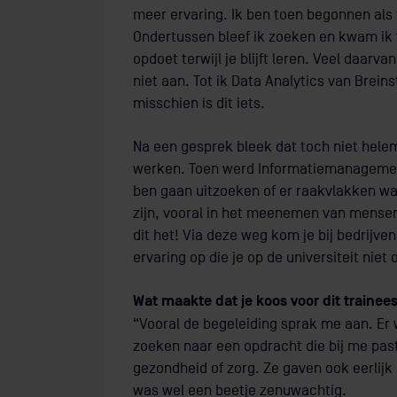
meer ervaring. Ik ben toen begonnen als f
Ondertussen bleef ik zoeken en kwam ik t
opdoet terwijl je blijft leren. Veel daarv
niet aan. Tot ik Data Analytics van Breins
misschien is dit iets.
Na een gesprek bleek dat toch niet hele
werken. Toen werd Informatiemanagemen
ben gaan uitzoeken of er raakvlakken wa
zijn, vooral in het meenemen van mensen 
dit het! Via deze weg kom je bij bedrijve
ervaring op die je op de universiteit niet
Wat maakte dat je koos voor dit trainee
“Vooral de begeleiding sprak me aan. Er
zoeken naar een opdracht die bij me past. 
gezondheid of zorg. Ze gaven ook eerlijk 
was wel een beetje zenuwachtig.