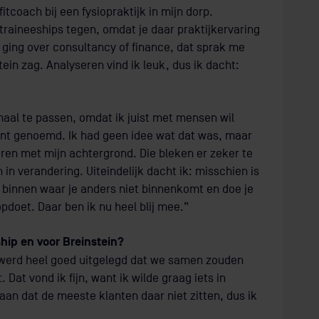
itcoach bij een fysiopraktijk in mijn dorp.
raineeships tegen, omdat je daar praktijkervaring
an ging over consultancy of finance, dat sprak me
tein zag. Analyseren vind ik leuk, dus ik dacht:
maal te passen, omdat ik juist met mensen wil
t genoemd. Ik had geen idee wat dat was, maar
ren met mijn achtergrond. Die bleken er zeker te
in verandering. Uiteindelijk dacht ik: misschien is
n binnen waar je anders niet binnenkomt en doe je
 opdoet. Daar ben ik nu heel blij mee.”
ship en voor Breinstein?
 werd heel goed uitgelegd dat we samen zouden
Dat vond ik fijn, want ik wilde graag iets in
aan dat de meeste klanten daar niet zitten, dus ik