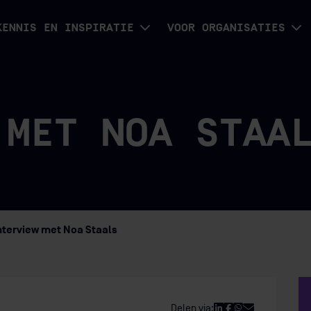
KENNIS EN INSPIRATIE
VOOR ORGANISATIES
 MET NOA STAA
nterview met Noa Staals
Delen via: