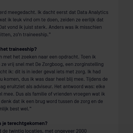
 werd meegedacht. Ik dacht eerst dat Data Analytics
at ik leuk vind om te doen, zeiden ze eerlijk dat
at vond ik juist sterk. Anders was ik misschien
tten, zo’n traineeship.”
 het traineeship?
n met het zoeken naar een opdracht. Toen ik
 vrij snel met De Zorgboog, een zorginstelling
 ik: dit is in ieder geval iets met zorg. Ik had
u komen, dus ik was daar heel blij mee. Tijdens de
ag eruitziet als adviseur. Het antwoord was: elke
el mee. Dus als familie of vrienden vroegen wat ik
ik denk dat ik een brug word tussen de zorg en de
nlijk best wel.”
en je terechtgekomen?
d de twintig locaties, met ongeveer 2000