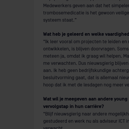
Medewerkers geven aan dat het simpeler w
trombosemedicatie is het gewoon veiliger
systeem staat.”
Wat heb je geleerd en welke vaardighed
“Ik leer vooral om projecten te leiden e
ontwikkelen, is blijven doorvragen. Soms
meteen ja, omdat ik graag wil helpen. Maa
me verwachten. Dus nieuwsgierig blijven 
aan. Ik heb geen bedrijfskundige achterg
besluitvorming gaat, dat is allemaal nieu
hoop dat ik met de lesdagen nog meer ver
Wat wil je meegeven aan andere young p
vervolgstap in hun carrière?
“Blijf nieuwsgierig naar andere mogeli
gestudeerd en werk nu als adviseur ICT in
verwacht.