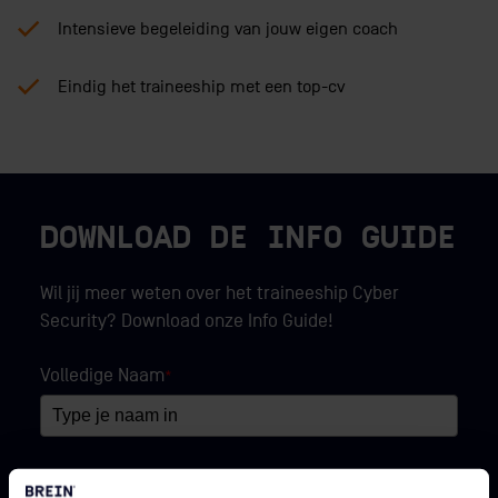
Intensieve begeleiding van jouw eigen coach
Eindig het traineeship met een top-cv
DOWNLOAD DE INFO GUIDE
Wil jij meer weten over het traineeship Cyber
Security? Download onze Info Guide!
Volledige Naam
*
E-mail
*