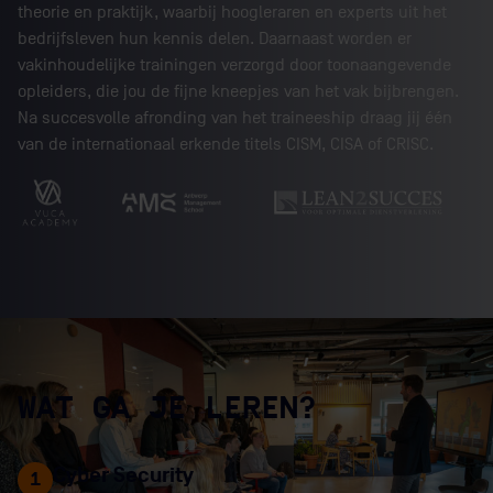
theorie en praktijk, waarbij hoogleraren en experts uit het
bedrijfsleven hun kennis delen. Daarnaast worden er
vakinhoudelijke trainingen verzorgd door toonaangevende
opleiders, die jou de fijne kneepjes van het vak bijbrengen.
Na succesvolle afronding van het traineeship draag jij één
van de internationaal erkende titels CISM, CISA of CRISC.
WAT
GA
JE
LEREN?
Cyber Security
1