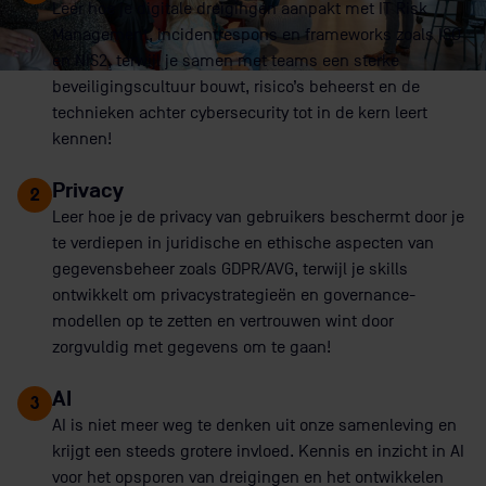
Leer hoe je digitale dreigingen aanpakt met IT Risk
Management, incidentrespons en frameworks zoals ISO
en NIS2, terwijl je samen met teams een sterke
beveiligingscultuur bouwt, risico’s beheerst en de
technieken achter cybersecurity tot in de kern leert
kennen!
Privacy
2
Leer hoe je de privacy van gebruikers beschermt door je
te verdiepen in juridische en ethische aspecten van
gegevensbeheer zoals GDPR/AVG, terwijl je skills
ontwikkelt om privacystrategieën en governance-
modellen op te zetten en vertrouwen wint door
zorgvuldig met gegevens om te gaan!
AI
3
AI is niet meer weg te denken uit onze samenleving en
krijgt een steeds grotere invloed. Kennis en inzicht in AI
voor het opsporen van dreigingen en het ontwikkelen