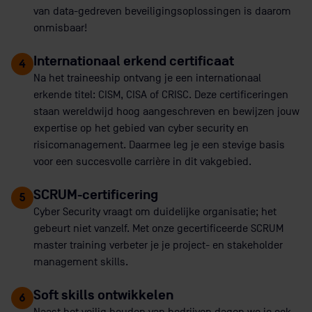
van data-gedreven beveiligingsoplossingen is daarom
onmisbaar!
Internationaal erkend certificaat
4
Na het traineeship ontvang je een internationaal
erkende titel: CISM, CISA of CRISC. Deze certificeringen
staan wereldwijd hoog aangeschreven en bewijzen jouw
expertise op het gebied van cyber security en
risicomanagement. Daarmee leg je een stevige basis
voor een succesvolle carrière in dit vakgebied.
SCRUM-certificering
5
Cyber Security vraagt om duidelijke organisatie; het
gebeurt niet vanzelf. Met onze gecertificeerde SCRUM
master training verbeter je je project- en stakeholder
management skills.
Soft skills ontwikkelen
6
Naast het veilig houden van bedrijven dagen we je ook