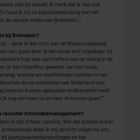
gressie zien bij mezelf. Ik merk dat ik hier ook
o houd ik mij nu bijvoorbeeld bezig met het
r de sociale media van Breinstein.”
e bij Breinstein?
 Up – denk ik dan toch aan de Maatschappijdag.
voor een goed doel. Ik ben sinds kort vrijwilliger bij
anitaire hulp aan slachtoffers van de oorlog in de
en. Ik ben chauffeur geweest van een busje,
enweg, waarna we vluchtelingen ophalen in het
 Warschau en ze meenemen aar Nederland voor
 dag hiervoor kunnen gebruiken en Breinstein heeft
p ik nog een keer op en neer te kunnen gaan.”
als recruiter Informatiemanagement?
pen in zijn of haar carrière. Wat dat precies is kan
professionals waar ik mij op richt volgen bij ons
bij (semi)overheidsinstellingen en het