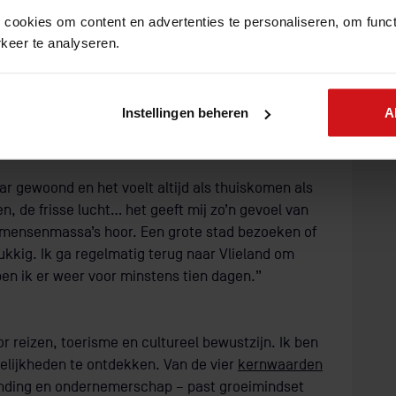
ousiast zijn. Uiteraard moeten ze ook affiniteit
 cookies om content en advertenties te personaliseren, om funct
ngrijkste is dat ze mensen mee weten te krijgen
keer te analyseren.
met young professionals is dat ze zo enthousiast
gevoegde waarde voor de opdrachtgevers van
 zijn en altijd in zijn voor iets nieuws. Ze pakken
Instellingen beheren
A
n de slag.”
jaar gewoond en het voelt altijd als thuiskomen als
n, de frisse lucht… het geeft mij zo’n gevoel van
n mensenmassa’s hoor. Een grote stad bezoeken of
ukkig. Ik ga regelmatig terug naar Vlieland om
en ik er weer voor minstens tien dagen.”
r reizen, toerisme en cultureel bewustzijn. Ik ben
gelijkheden te ontdekken. Van de vier
kernwaarden
inding en ondernemerschap – past groeimindset