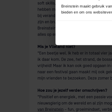
soft skills, die leiderschap tonen en enth
Breinstein maakt gebruik van
hebben met digitalisering, maar het bela
bieden en om ons websitever
bij verandering. Het leukste aan werken 
zijn en bruisen van de energie. Hun toe
Breinstein is vooral dat ze heel leergierig
alles op en willen het liefst volle vaart aa
Mis je Vlieland niet?
“Een beetje wel. Ik heb er in totaal vier 
ik daar kom. De zee, het strand, de bosse
vrijheid! Maar ik kan ook goed opgaan i
naar een festival gaan maakt mij ook gel
mijn vrienden te bezoeken. Deze zomer b
Hoe zou je jezelf verder omschrijven?
“Positief en energiek, met een passie voo
nieuwsgierig om de wereld en al zijn mo
van Breinstein
– fun, groeimindset, verb