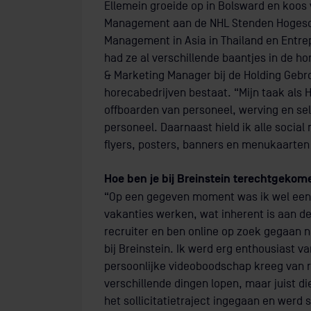
Ellemein groeide op in Bolsward en koos v
Management aan de NHL Stenden Hogescho
Management in Asia in Thailand en Entrep
had ze al verschillende baantjes in de ho
& Marketing Manager bij de Holding Gebroe
horecabedrijven bestaat. “Mijn taak al
offboarden van personeel, werving en sel
personeel. Daarnaast hield ik alle social 
flyers, posters, banners en menukaarte
Hoe ben je bij Breinstein terechtgekom
“Op een gegeven moment was ik wel een 
vakanties werken, wat inherent is aan de
recruiter en ben online op zoek gegaan n
bij Breinstein. Ik werd erg enthousiast v
persoonlijke videoboodschap kreeg van r
verschillende dingen lopen, maar juist di
het sollicitatietraject ingegaan en werd 