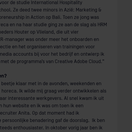
oor de studie International Hospitality
ol. Ze deed twee minors in Azië: Marketing &
reneurship in Action op Bali. Toen ze jong was
reca en na haar studie ging ze aan de slag als HRM
ders Houter op Vlieland, die uit vier
s HR-manager was onder meer het onboarden en
ectie en het organiseren van trainingen voor
media accounts bij voor het bedrijf en ontwierp ik
n met de programma’s van Creative Adobe Cloud.”
en?
beetje klaar met in de avonden, weekenden en
 horeca. Ik wilde mij graag verder ontwikkelen als
aar interessante werkgevers. Al snel kwam ik uit
an hun website en ik was om toen ik een
ecruiter Anita. Op dat moment had ik
e persoonlijke benadering gaf de doorslag. Ik ben
steeds enthousiaster. In oktober vorig jaar ben ik