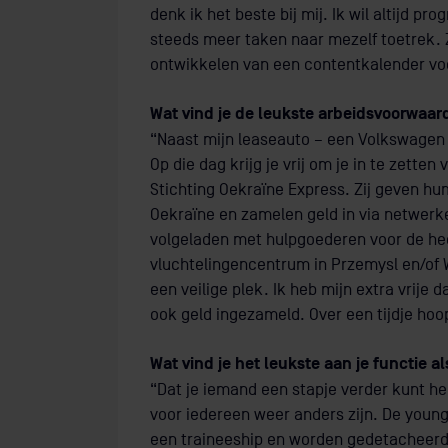
denk ik het beste bij mij. Ik wil altijd pro
steeds meer taken naar mezelf toetrek. Z
ontwikkelen van een contentkalender voo
Wat vind je de leukste arbeidsvoorwaard
“Naast mijn leaseauto – een Volkswagen
Op die dag krijg je vrij om je in te zetten 
Stichting Oekraïne Express. Zij geven hum
Oekraïne en zamelen geld in via netwerk
volgeladen met hulpgoederen voor de he
vluchtelingencentrum in Przemysl en/of
een veilige plek. Ik heb mijn extra vrije
ook geld ingezameld. Over een tijdje hoo
Wat vind je het leukste aan je functie 
“Dat je iemand een stapje verder kunt hel
voor iedereen weer anders zijn. De young 
een traineeship en worden gedetacheerd 