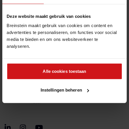
Informatiemanagement
Breinstein
Deze website maakt gebruik van cookies
Werken bij Breinstein
Breinstein maakt gebruik van cookies om content en
Veelgestelde vragen
advertenties te personaliseren, om functies voor social
media te bieden en om ons websiteverkeer te
Inloggen
analyseren.
Contactpunt Informatiebeveiliging
Alle cookies toestaan
Instellingen beheren