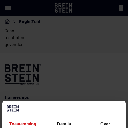
Regio Zuid
Home
Geen
resultaten
gevonden
Traineeships
Cyber security
Duurzaamheid en innovatie
Data analytics
Toestemming
Details
Over