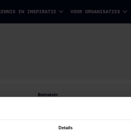
KENNIS EN INSPIRATIE
VOOR ORGANISATIES
Breinstein
Werken bij Breinstein
n
Veelgestelde vragen
Inloggen
Contactpunt
Details