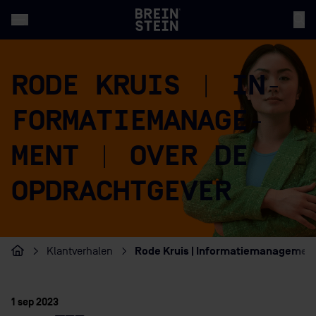
RODE KRUIS | IN­
FOR­MA­TIEMA­NA­GE­
MENT | OVER DE
OPDRACHTGEVER
Rode Kruis | Informatiemanagement
Klantverhalen
Home
1 sep 2023