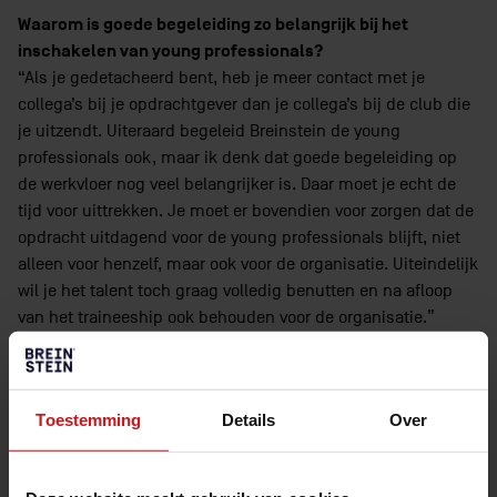
Waarom is goede begeleiding zo belangrijk bij het
inschakelen van young professionals?
“Als je gedetacheerd bent, heb je meer contact met je
collega’s bij je opdrachtgever dan je collega’s bij de club die
je uitzendt. Uiteraard begeleid Breinstein de young
professionals ook, maar ik denk dat goede begeleiding op
de werkvloer nog veel belangrijker is. Daar moet je echt de
tijd voor uittrekken. Je moet er bovendien voor zorgen dat de
opdracht uitdagend voor de young professionals blijft, niet
alleen voor henzelf, maar ook voor de organisatie. Uiteindelijk
wil je het talent toch graag volledig benutten en na afloop
van het traineeship ook behouden voor de organisatie.”
Zou je Breinstein aanraden aan andere organisaties?
“Uiteraard. Puur omdat ze goede mensen leveren. En omdat
Toestemming
Details
Over
het altijd leuk is om jong talent een kans te geven.”