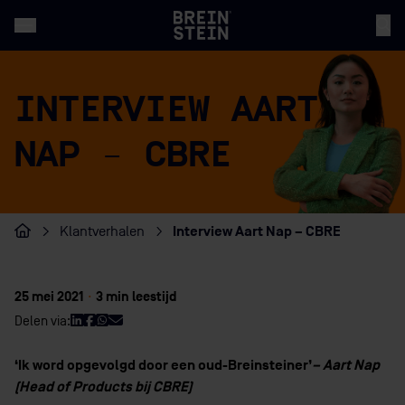
INTERVIEW AART
NAP – CBRE
Interview Aart Nap – CBRE
Klantverhalen
Home
25 mei 2021
·
3 min leestijd
Delen via:
‘Ik word opgevolgd door een oud-Breinsteiner’
– Aart Nap
(
Head of Products
bij CBRE)