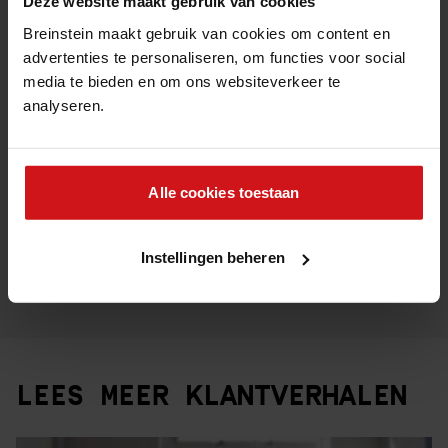
Deze website maakt gebruik van cookies
Delen via:
Breinstein maakt gebruik van cookies om content en
advertenties te personaliseren, om functies voor social
media te bieden en om ons websiteverkeer te
MEER WETEN OVER BREINSTEIN?
analyseren.
Wil je meer informatie over onze richtingen? Bekijk
dan de informatiepagina's:
Alle cookies toestaan
Onze opleiders
Ervaringen Young professionals
Instellingen beheren
Veelgestelde vragen
LEES MEER KLANTVERHALEN