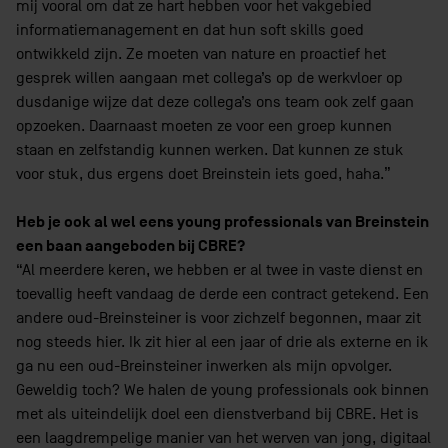
mij vooral om dat ze hart hebben voor het vakgebied
informatiemanagement en dat hun soft skills goed
ontwikkeld zijn. Ze moeten van nature en proactief het
gesprek willen aangaan met collega’s op de werkvloer op
dusdanige wijze dat deze collega’s ons team ook zelf gaan
opzoeken. Daarnaast moeten ze voor een groep kunnen
staan en zelfstandig kunnen werken. Dat kunnen ze stuk
voor stuk, dus ergens doet Breinstein iets goed, haha.”
Heb je ook al wel eens young professionals van Breinstein
een baan aangeboden bij CBRE?
“Al meerdere keren, we hebben er al twee in vaste dienst en
toevallig heeft vandaag de derde een contract getekend. Een
andere oud-Breinsteiner is voor zichzelf begonnen, maar zit
nog steeds hier. Ik zit hier al een jaar of drie als externe en ik
ga nu een oud-Breinsteiner inwerken als mijn opvolger.
Geweldig toch? We halen de young professionals ook binnen
met als uiteindelijk doel een dienstverband bij CBRE. Het is
een laagdrempelige manier van het werven van jong, digitaal