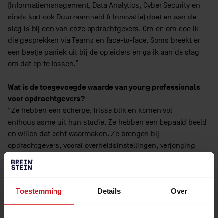
(Informatiemanagement, Data Analytics, Cyber Security en
sinds kort ook Duurzaamheid & Innovatie) doet en aan de
slag is bij een van onze opdrachtgevers. Om en om doe ik
die gesprekken via Teams en face-to-face. Soms breekt er
een beetje paniek uit bij de opleiders en ga ik aan de slag
om dat op te lossen.”
Wat is de toegevoegde waarde van young professionals
voor opdrachtgevers?
“Ze hebben een scherpe, frisse blik en komen vol
enthousiasme uit hun studie. Ze hebben een bepaald beeld
en willen dat echt waarmaken. Ze brengen bij
opdrachtgevers, vooral overheidsinstellingen, verjonging
binnen. Hier is door de vergrijzing vaak echt behoefte aan. Ze
kunnen mensen op sleeptouw nemen en laten zich door
weerstand niet zo snel uit het veld slaan.”
Toestemming
Details
Over
Vinden ze die rol lastig?
“Soms wel. Dat is ook waarom coachen zo belangrijk is bij