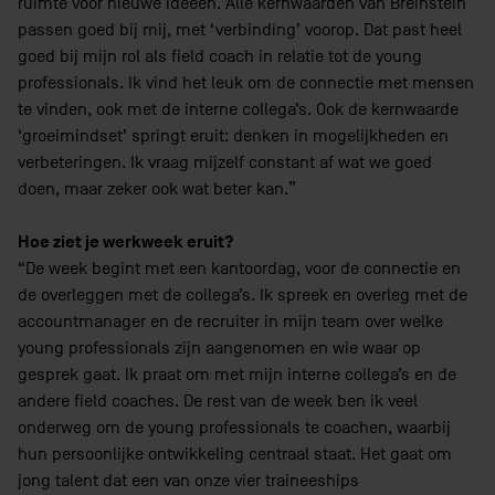
ruimte voor nieuwe ideëen. Alle kernwaarden van Breinstein
passen goed bij mij, met ‘verbinding’ voorop. Dat past heel
goed bij mijn rol als field coach in relatie tot de young
professionals. Ik vind het leuk om de connectie met mensen
te vinden, ook met de interne collega’s. Ook de kernwaarde
‘groeimindset’ springt eruit: denken in mogelijkheden en
verbeteringen. Ik vraag mijzelf constant af wat we goed
doen, maar zeker ook wat beter kan.”
Hoe ziet je werkweek eruit?
“De week begint met een kantoordag, voor de connectie en
de overleggen met de collega’s. Ik spreek en overleg met de
accountmanager en de recruiter in mijn team over welke
young professionals zijn aangenomen en wie waar op
gesprek gaat. Ik praat om met mijn interne collega’s en de
andere field coaches. De rest van de week ben ik veel
onderweg om de young professionals te coachen, waarbij
hun persoonlijke ontwikkeling centraal staat. Het gaat om
jong talent dat een van onze vier traineeships