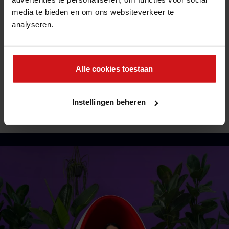
Ondernemerschap, Groei-mindset, Verbinding en Fun!
media te bieden en om ons websiteverkeer te
analyseren.
SOLLICITEREN OP STAGIAIR
INFORMATIEMANAGEMENT
Alle cookies toestaan
Neem voor vragen vrijblijvend contact op met Danielle Swets
via 06 20 66 28 41 of
danielle@breinstein.nl
Instellingen beheren