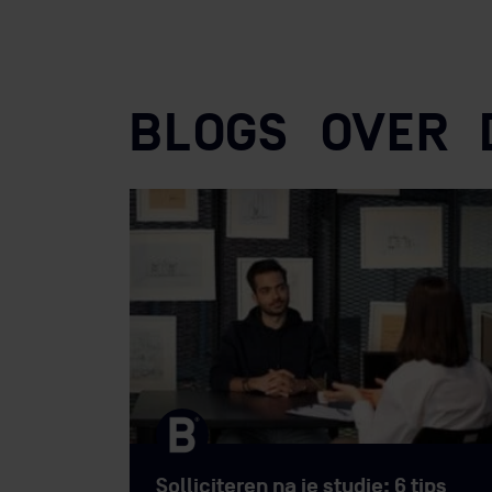
Resource Management,
Sustainable
Busin
affiniteit en ervaring hebt met duurzaamh
BLOGS OVER 
Solliciteren na je studie: 6 tips