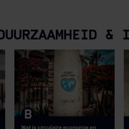
ess &
Innovation
, Earth Sciences
of
Planologie
. Belangrijker 
eidsthema’s zoals energietransitie, circulaire economie, milie
DUURZAAMHEID & 
Wat is circulaire economie en