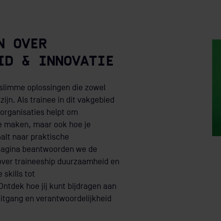
N OVER
ID & INNOVATIE
slimme oplossingen die zowel
ijn. Als trainee in dit vakgebied
e organisaties helpt om
e maken, maar ook hoe je
aalt naar praktische
pagina beantwoorden we de
over traineeship duurzaamheid en
 skills tot
Ontdek hoe jij kunt bijdragen aan
itgang en verantwoordelijkheid