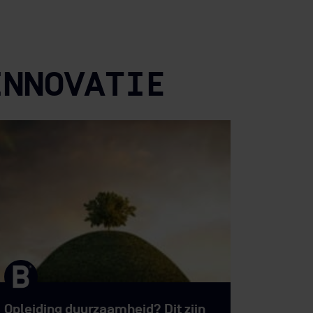
dan je exacte studie is dat je aantoonbare
u, klimaatadaptatie of CSRD.
INNOVATIE
Opleiding duurzaamheid? Dit zijn