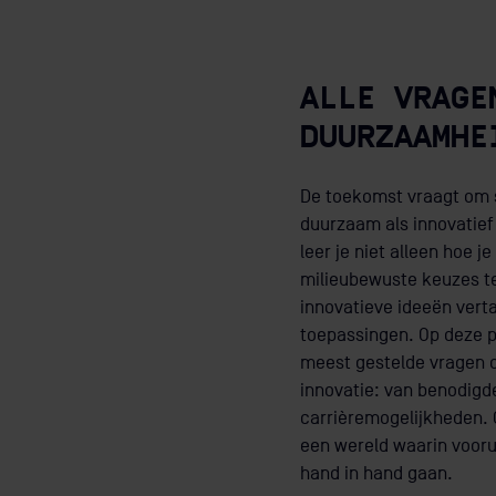
ALLE VRAGE
DUURZAAMHE
De toekomst vraagt om 
duurzaam als innovatief z
leer je niet alleen hoe j
milieubewuste keuzes t
innovatieve ideeën vert
toepassingen. Op deze 
meest gestelde vragen 
innovatie: van benodigde
carrièremogelijkheden. 
een wereld waarin vooru
hand in hand gaan.