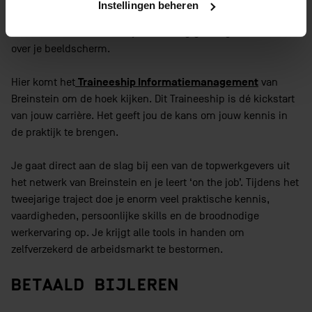
Instellingen beheren
de werkvloer. Je hoeft de vacaturesites maar open te klikken
en de eisen: ‘minimaal x-jaar ervaring gevraagd’ buitelen
over je beeldscherm.
Traineeship Informatiemanagement
Hier komt het
van
Breinstein om de hoek kijken. Dit Traineeship is dé kickstart
van jouw carrière. Het geeft jou de kans om jouw kennis in
de praktijk te brengen.
Je gaat direct aan de slag bij een van de topwerkgevers uit
het netwerk van Breinstein en je leert ‘on the job’. Tijdens het
tweejarige traject doe je enorm veel praktische kennis,
vaardigheden, persoonlijke skills en de broodnodige
werkervaring op. Je krijgt alle tools in handen om
zelfverzekerd de arbeidsmarkt te bestormen.
BETAALD BIJLEREN