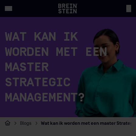
WAT KAN IK
WORDEN MET EEN
MASTER
STRATEGIC
MANAGEMENT?
Wat kan ik worden met een master Strateg
Blogs
Home