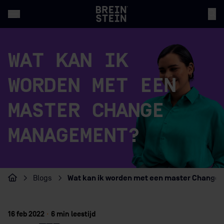
WAT KAN IK
WORDEN MET EEN
MASTER CHANGE
MANAGEMENT?
Wat kan ik worden met een master Chang
Blogs
Home
16 feb 2022
·
6 min leestijd