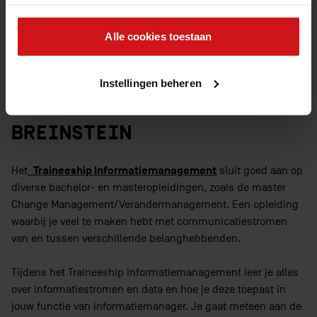
masteropleiding ophoudt. Weten waarom dit Traineeship zo
goed aansluit op de master Change
Alle cookies toestaan
Management/Verandermanagement? Lees dan snel verder!
TRAINEESHIP
Instellingen beheren
INFORMATIEMANAGEMENT VAN
BREINSTEIN
Traineeship Informatiemanagement
Het
sluit goed aan op
diverse bachelor- en masteropleidingen, zoals de master
Change Management/Verandermanagement. Een opleiding
waarbij je veel te maken hebt met communicatiestromen
van en tussen verschillende belanghebbenden.
Tijdens het Traineeship Informatiemanagement leer je alles
over informatiestromen en data en hoe je deze toepast in
jouw functie van informatiemanager. Je gaat meteen aan de