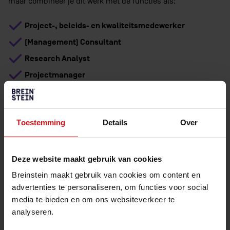
maar combineer je dit werk met de functies als:
Project-, beleids- en kwaliteitsmedewerker
(Management) Consultant
Research Analyst
Projectmanager
LIEVER PRAKTIJKERVARING
OPDOEN?
Toestemming
Details
Over
Klaar om de arbeidsmarkt te bestormen? Of wil je eerst je
Deze website maakt gebruik van cookies
carrièrekansen en je zelfvertrouwen een boost geven? Met
Breinstein maakt gebruik van cookies om content en
Traineeship Informatiemanagement
het
van Breinstein,
advertenties te personaliseren, om functies voor social
doe je die felbegeerde werkervaring op, maar dan met
media te bieden en om ons websiteverkeer te
passende begeleiding van onder andere een fieldcoach.
analyseren.
Het traineeship gaat verder waar jouw bachelor- of