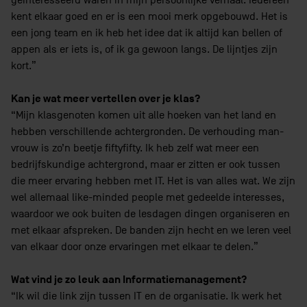
geïnteresseerd waren in mijn persoonlijke verhaal. Iedereen
kent elkaar goed en er is een mooi merk opgebouwd. Het is
een jong team en ik heb het idee dat ik altijd kan bellen of
appen als er iets is, of ik ga gewoon langs. De lijntjes zijn
kort.”
Kan je wat meer vertellen over je klas?
“Mijn klasgenoten komen uit alle hoeken van het land en
hebben verschillende achtergronden. De verhouding man-
vrouw is zo’n beetje fiftyfifty. Ik heb zelf wat meer een
bedrijfskundige achtergrond, maar er zitten er ook tussen
die meer ervaring hebben met IT. Het is van alles wat. We zijn
wel allemaal like-minded people met gedeelde interesses,
waardoor we ook buiten de lesdagen dingen organiseren en
met elkaar afspreken. De banden zijn hecht en we leren veel
van elkaar door onze ervaringen met elkaar te delen.”
Wat vind je zo leuk aan Informatiemanagement?
“Ik wil die link zijn tussen IT en de organisatie. Ik werk het