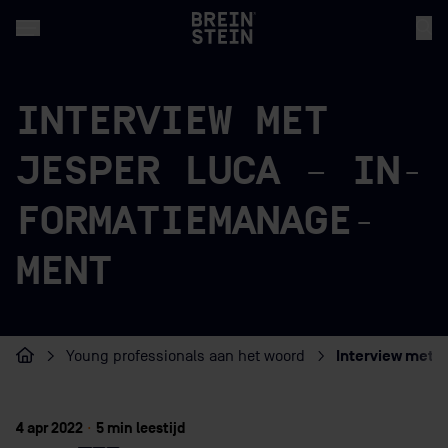
INTERVIEW MET
JESPER LUCA – IN­
FOR­MA­TIEMA­NA­GE­
MENT
Interview met 
Young professionals aan het woord
Home
4 apr 2022
·
5 min leestijd