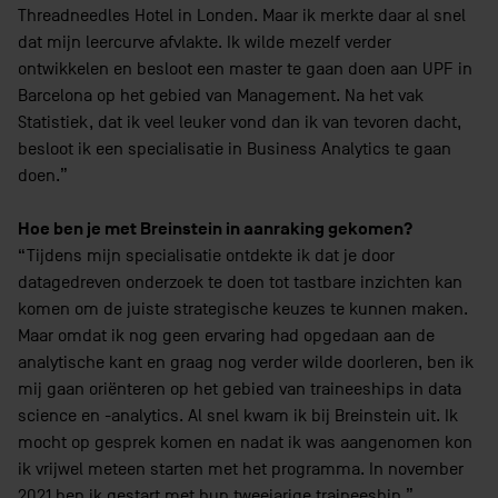
Threadneedles Hotel in Londen. Maar ik merkte daar al snel
dat mijn leercurve afvlakte. Ik wilde mezelf verder
ontwikkelen en besloot een master te gaan doen aan UPF in
Barcelona op het gebied van Management. Na het vak
Statistiek, dat ik veel leuker vond dan ik van tevoren dacht,
besloot ik een specialisatie in Business Analytics te gaan
doen.”
Hoe ben je met Breinstein in aanraking gekomen?
“Tijdens mijn specialisatie ontdekte ik dat je door
datagedreven onderzoek te doen tot tastbare inzichten kan
komen om de juiste strategische keuzes te kunnen maken.
Maar omdat ik nog geen ervaring had opgedaan aan de
analytische kant en graag nog verder wilde doorleren, ben ik
mij gaan oriënteren op het gebied van traineeships in data
science en -analytics. Al snel kwam ik bij Breinstein uit. Ik
mocht op gesprek komen en nadat ik was aangenomen kon
ik vrijwel meteen starten met het programma. In november
2021 ben ik gestart met hun tweejarige traineeship.”