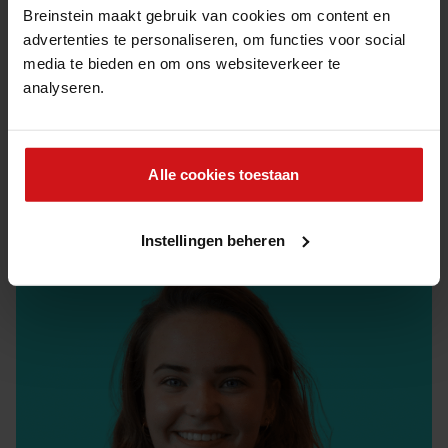
graag nog een opdracht doen bij een corporate op het
Breinstein maakt gebruik van cookies om content en
gebied van statistisch onderzoek en klantdata. Dan heb ik
advertenties te personaliseren, om functies voor social
van alle aspecten en bij allerlei type klanten wat kunnen
media te bieden en om ons websiteverkeer te
proeven. Uiteindelijk wil ik graag werken bij een organisatie
analyseren.
met een maatschappelijke missie. Ik verwacht wel dat dat in
Nederland zal zijn, dat hoppen is inmiddels wel gestopt.”
Alle cookies toestaan
Delen via:
Instellingen beheren